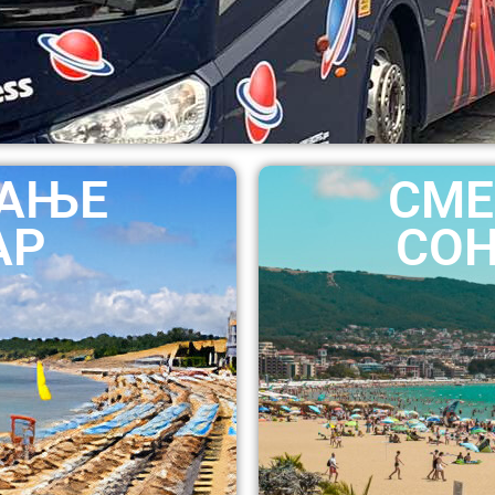
ВАЊЕ
СМЕ
АР
СОН